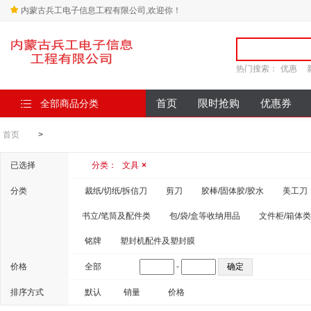
内蒙古兵工电子信息工程有限公司,欢迎你！
热门搜索：
优惠
全部商品分类
首页
限时抢购
优惠券
首页
>
已选择
分类：
文具
×
分类
裁纸/切纸/拆信刀
剪刀
胶棒/固体胶/胶水
美工刀
书立/笔筒及配件类
包/袋/盒等收纳用品
文件柜/箱体类
铭牌
塑封机配件及塑封膜
价格
全部
-
排序方式
默认
销量
价格