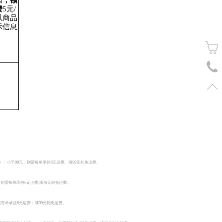
因
，额
费
5元/
以商品
示信息
小于99元，则需每单承担6元运费, 满99元则免运费。
则需每单承担6元运费,满79元则免运费。
每单承担6元运费；满99元则免运费。