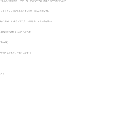
返现促销的金额）：小于99元，则需每单承担3元运费；满99元则免运费。
小于79元，则需每单承担3元运费；满79元则免运费。
豆作为运费，如账号京豆不足，则剩余子订单全部关联取消。
，具体以商品详情页公示的信息为准。
会员均收取）。
铺收取的标准各异，一般存在情形如下：
运费；