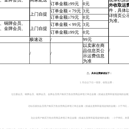
、金牌会员、
商家
配送
或体积原
订单金额≥99元
0元
外收取运
件，具体
订单金额＜79元
3元
上门自提
详情页公
订单金额≥79元
0元
为准。
、铜牌会员、
订单金额＜99元
3元
、金牌会员、
上门自提
订单金额≥99元
0元
极速达
/
99元
以卖家在商
/
品信息页公
/
/
示运费信息
为准
二、具体运费解读如下：
1. 符合以下任一情形，收取运费：
1)注册会员、铜牌会员、银牌会员、金牌会员用户购买万鱼自营商品单笔订单总金额（按减去直降和返现促销的金额）：
2)钻石级别会员用户购买万鱼自营商品单笔订单总金额（按减去直降和返现促销的金额）小于79元，
3)企业用户购买万鱼自营商品单笔订单总金额（按减去直降和返现促销的金额）：小于99元，则需