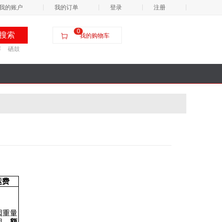
我的账户
我的订单
登录
注册
0
我的购物车
屏
硒鼓
运费
因重量