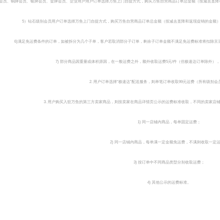
册会员、铜牌会员、银牌会员、金牌会员、企业用户用户订单选择万鱼上门自提方式，购买万鱼自营商品订单总金额（按减去直降和
5）钻石级别会员用户订单选择万鱼上门自提方式，购买万鱼自营商品订单总金额（按减去直降和返现促销的金额）：
6)满足免运费条件的订单，如被拆分为几个子单，客户若取消部分子订单，剩余子订单金额不满足免运费标准将扣除京
7) 部分商品因重量或体积原因，在一般运费之外，额外收取运费5元/件（但极速达订单除外）
2. 用户订单选择“极速达”配送服务，则单笔订单收取99元运费（所有级别
3. 用户购买入驻万鱼的第三方卖家商品，则按卖家在商品详情页公示的运费标准收取，不同的卖家店
1) 同一店铺内商品，每单固定运费；
2) 同一店铺内商品，每单满一定金额免运费，不满则收取一定
3) 按订单中不同商品类型分别收取运费；
4) 其他公示的运费标准。