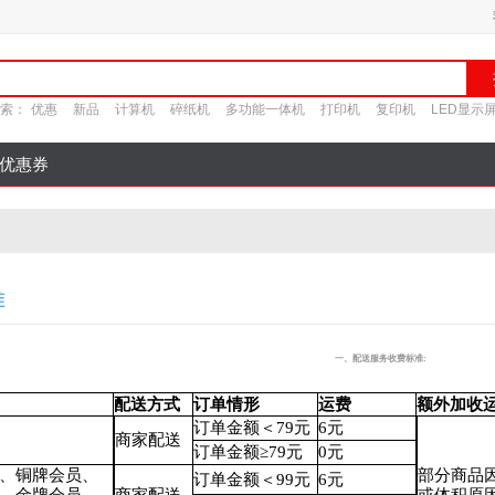
索：
优惠
新品
计算机
碎纸机
多功能一体机
打印机
复印机
LED显示
优惠券
准
一、配送服务收费标准:
配送方式
订单情形
运费
额外加收
订单金额＜79元
6元
商家配送
订单金额≥79元
0元
、铜牌会员、
部分商品
订单金额＜99元
6元